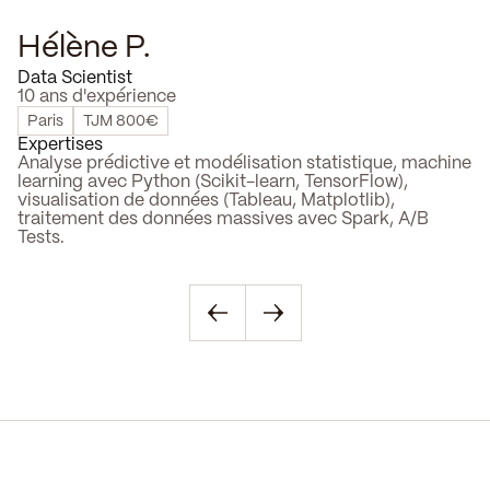
Hélène P.
J
Data Scientist
D
10 ans d'expérience
7 
Paris
TJM 800€
M
Expertises
Ex
Analyse prédictive et modélisation statistique, machine
D
learning avec Python (Scikit-learn, TensorFlow),
b
visualisation de données (Tableau, Matplotlib),
r
traitement des données massives avec Spark, A/B
(A
Tests.
op