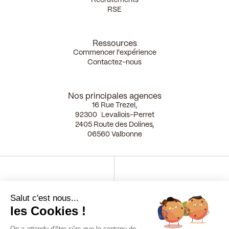
Recrutements
RSE
Ressources
Commencer l'expérience
Contactez-nous
Nos principales agences
16 Rue Trezel,
92300 Levallois-Perret
2405 Route des Dolines,
06560 Valbonne
Membre du French Tech 120
Certifié EcoVadis Platinum
Salut c'est nous...
2026
Depuis 2025
les Cookies !
On a attendu d'être sûrs que le contenu de