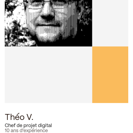
Théo V.
C
Chef de projet digital
G
10 ans d'expérience
5 