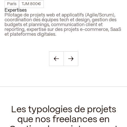
Paris
TJM 800€
P
Expertises
Ex
Pilotage de projets web et applicatifs (Agile/Scrum),
Ac
coordination des équipes tech et design, gestion des
op
et
budgets et plannings, communication client et
tr
reporting, expertise sur des projets e-commerce, SaaS
& 
et plateformes digitales.
st
n
co
s
Les typologies de projets
que nos freelances en