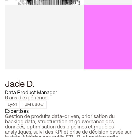
Jade D.
P
Data Product Manager
P
6 ans d'expérience
4 
Lyon
TJM 680€
Expertises
Ex
Gestion de produits data-driven, priorisation du
Ge
backlog data, structuration et gouvernance des
st
données, optimisation des pipelines et modèles
pr
analytiques, suivi des KPI et prise de décision basée sur
dé