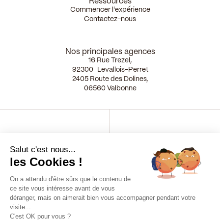
Ressources
Commencer l'expérience
Contactez-nous
Nos principales agences
16 Rue Trezel,
92300 Levallois-Perret
2405 Route des Dolines,
06560 Valbonne
Membre du French Tech 120
Certifié EcoVadis Platinum
Salut c'est nous...
2026
Depuis 2025
les Cookies !
On a attendu d'être sûrs que le contenu de
ce site vous intéresse avant de vous
Great Place to Work
Best Workplaces 2024
déranger, mais on aimerait bien vous accompagner pendant votre
visite...
C'est OK pour vous ?